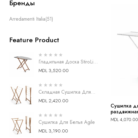
Бренды
Arredamenti Italia
(51)
Feature Product
Гладильная Доска StiroLight
Деревянная
MDL
3,520.00
Складная Сушилка Для
Белья Agilyssimo
MDL
2,420.00
Сушилка дл
раздвижна
MDL
4,070.00
Сушилка Для Белья Agile
MDL
3,190.00