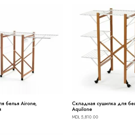
я белья Airone,
Складная сушилка для бе
я
Aquilone
MDL
5,810.00