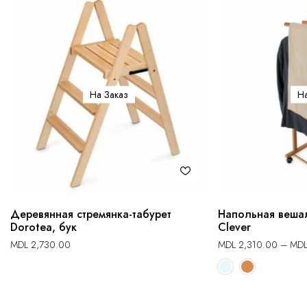
На Заказ
На
Деревянная стремянка-табурет
Напольная вешал
Dorotea, бук
Clever
MDL
2,730.00
MDL
2,310.00
–
MD