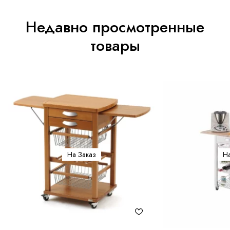
Недавно просмотренные
товары
На Заказ
На