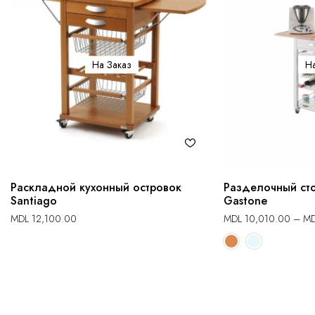
На Заказ
На
Раскладной кухонный островок
Разделочный сто
Santiago
Gastone
MDL
12,100.00
MDL
10,010.00
–
M