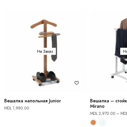
На Заказ
На
Вешалка напольная Junior
Вешалка – стой
Mirano
MDL
1,980.00
MDL
2,970.00
–
MD