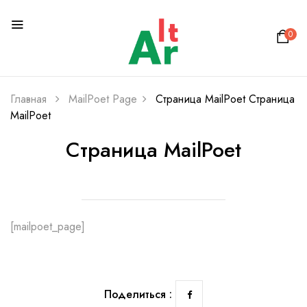
0
Главная
MailPoet Page
Страница MailPoet
Страница
MailPoet
Страница MailPoet
[mailpoet_page]
Поделиться :